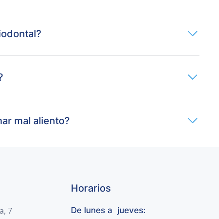
iodontal?
?
ar mal aliento?
Horarios
a, 7
De lunes a jueves: