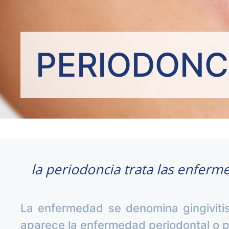
PERIODONC
la periodoncia trata las enferme
La enfermedad se denomina gingivitis
aparece la enfermedad periodontal o pe