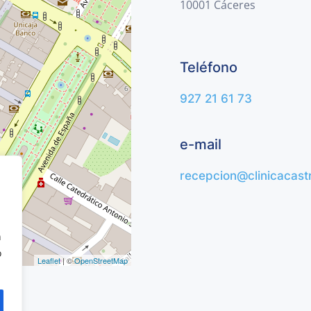
10001 Cáceres
Teléfono
927 21 61 73
e-mail
recepcion@clinicacast
n
o
Leaflet
| ©
OpenStreetMap